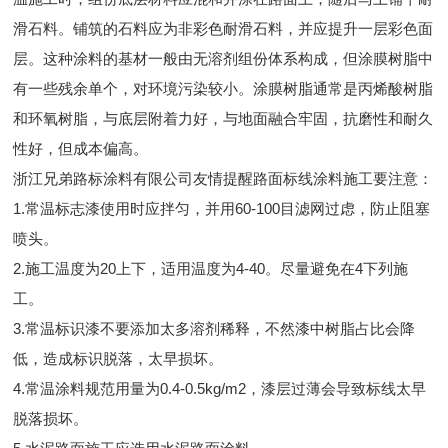
滑石料。铺筑的石料应为非彩色耐滑石料，并应提升一层彩色面
层。这种涂料的基材一般由无溶剂组份体系构成，但涂膜树脂中
有一些残余单个，对环境污染较小。涂膜树脂通常是丙烯酸树脂
和环氧树脂，与底层附着力好，与地面融合牢固，抗磨性和耐久
性好，但成本偏高。
浙江兄弟路标涂料有限公司友情提醒路面标线涂料施工要注意：
1.常温标志漆使用时应拌匀，并用60-100目滤网过虑，防止阻塞
喷头。
2.施工温度为20上下，适用温度为4-40。尽量避免在4下列施
工。
3.常温标识漆不要添加太多溶剂稀释，不然漆中树脂占比会降
低，造成标识脱落，太早损坏。
4.常温涂料规范用量为0.4-0.5kg/m2，漆层过薄会导致标线太早
脱落损坏。